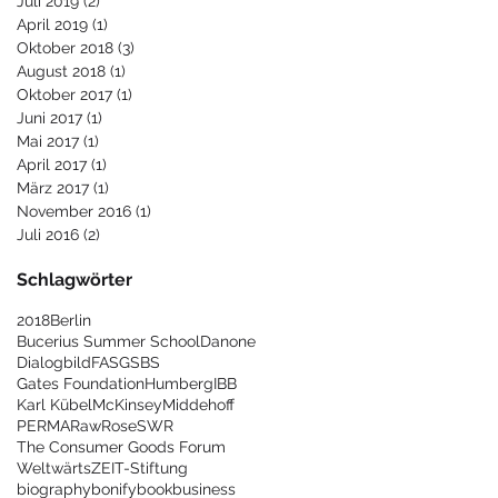
Juli 2019
(2)
2 Beiträge
April 2019
(1)
1 Beitrag
Oktober 2018
(3)
3 Beiträge
August 2018
(1)
1 Beitrag
Oktober 2017
(1)
1 Beitrag
Juni 2017
(1)
1 Beitrag
Mai 2017
(1)
1 Beitrag
April 2017
(1)
1 Beitrag
März 2017
(1)
1 Beitrag
November 2016
(1)
1 Beitrag
Juli 2016
(2)
2 Beiträge
Schlagwörter
2018
Berlin
Bucerius Summer School
Danone
Dialogbild
FAS
GSBS
Gates Foundation
Humberg
IBB
Karl Kübel
McKinsey
Middehoff
PERMA
Raw
Rose
SWR
The Consumer Goods Forum
Weltwärts
ZEIT-Stiftung
biography
bonify
book
business