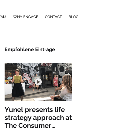
EAM
WHY ENGAGE
CONTACT
BLOG
Empfohlene Einträge
Yunel presents life
strategy approach at
The Consumer
Goods Forum in